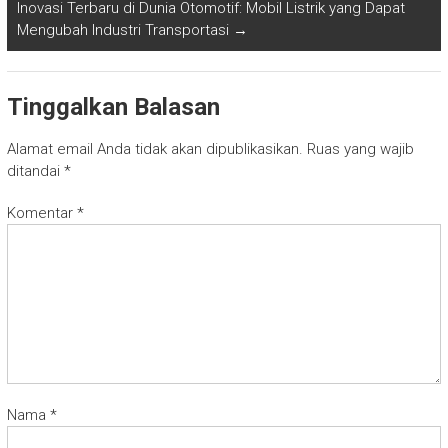
Inovasi Terbaru di Dunia Otomotif: Mobil Listrik yang Dapat
Mengubah Industri Transportasi
→
Tinggalkan Balasan
Alamat email Anda tidak akan dipublikasikan.
Ruas yang wajib
ditandai
*
Komentar
*
Nama
*