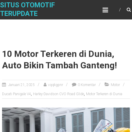
Skip
SITUS OTOMOTIF
to
TERUPDATE
content
10 Motor Terkeren di Dunia,
Auto Bikin Tambah Ganteng!
Januari 21, 2025
vqqkgpnr
0 Komentar
Motor
,
,
Ducati Panigale V4
Harley-Davidson CVO Road Glide
Motor Terkeren di Dunia