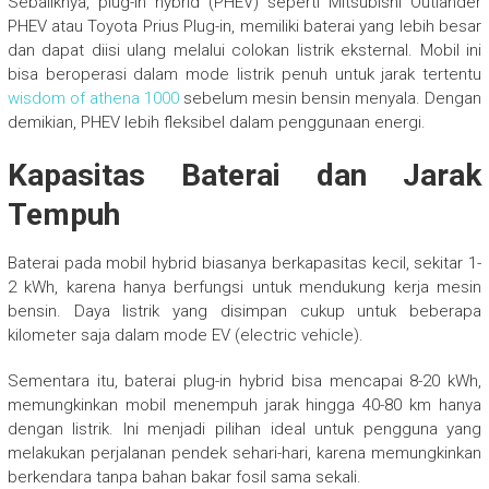
Sebaliknya, plug-in hybrid (PHEV) seperti Mitsubishi Outlander
PHEV atau Toyota Prius Plug-in, memiliki baterai yang lebih besar
dan dapat diisi ulang melalui colokan listrik eksternal. Mobil ini
bisa beroperasi dalam mode listrik penuh untuk jarak tertentu
wisdom of athena 1000
sebelum mesin bensin menyala. Dengan
demikian, PHEV lebih fleksibel dalam penggunaan energi.
Kapasitas Baterai dan Jarak
Tempuh
Baterai pada mobil hybrid biasanya berkapasitas kecil, sekitar 1-
2 kWh, karena hanya berfungsi untuk mendukung kerja mesin
bensin. Daya listrik yang disimpan cukup untuk beberapa
kilometer saja dalam mode EV (electric vehicle).
Sementara itu, baterai plug-in hybrid bisa mencapai 8-20 kWh,
memungkinkan mobil menempuh jarak hingga 40-80 km hanya
dengan listrik. Ini menjadi pilihan ideal untuk pengguna yang
melakukan perjalanan pendek sehari-hari, karena memungkinkan
berkendara tanpa bahan bakar fosil sama sekali.