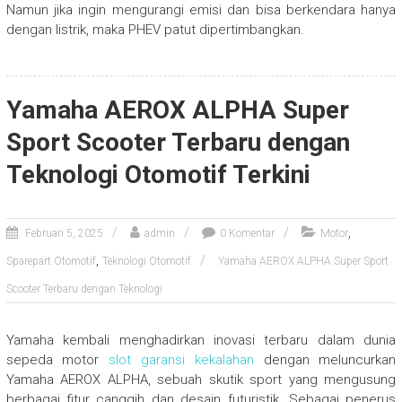
Namun jika ingin mengurangi emisi dan bisa berkendara hanya
dengan listrik, maka PHEV patut dipertimbangkan.
Yamaha AEROX ALPHA Super
Sport Scooter Terbaru dengan
Teknologi Otomotif Terkini
,
Februari 5, 2025
admin
0 Komentar
Motor
,
Sparepart Otomotif
Teknologi Otomotif
Yamaha AEROX ALPHA Super Sport
Scooter Terbaru dengan Teknologi
Yamaha kembali menghadirkan inovasi terbaru dalam dunia
sepeda motor
slot garansi kekalahan
dengan meluncurkan
Yamaha AEROX ALPHA, sebuah skutik sport yang mengusung
berbagai fitur canggih dan desain futuristik. Sebagai penerus