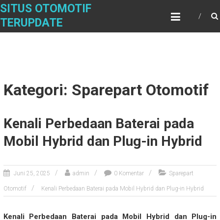
Skip
SITUS OTOMOTIF
to
TERUPDATE
content
Kategori: Sparepart Otomotif
Kenali Perbedaan Baterai pada
Mobil Hybrid dan Plug-in Hybrid
Juni 25, 2025
admin
0 Komentar
Sparepart
Otomotif
Kenali Perbedaan Baterai pada Mobil Hybrid dan Plug-in Hybrid
Kenali Perbedaan Baterai pada Mobil Hybrid dan Plug-in