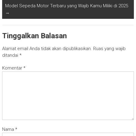
Model Sepeda Motor Terbaru yang Wajib Kamu Miliki di 2025
→
Tinggalkan Balasan
Alamat email Anda tidak akan dipublikasikan.
Ruas yang wajib
ditandai
*
Komentar
*
Nama
*