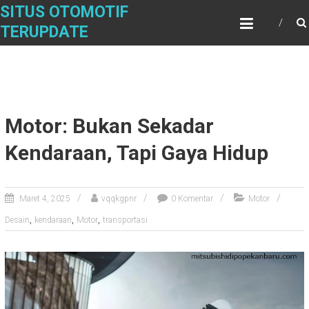
Skip
SITUS OTOMOTIF
to
TERUPDATE
content
Motor: Bukan Sekadar
Kendaraan, Tapi Gaya Hidup
Maret 4, 2025
vqqkgpnr
0 Komentar
Motor
,
,
,
Desain
kendaraan
Motor
transportasi