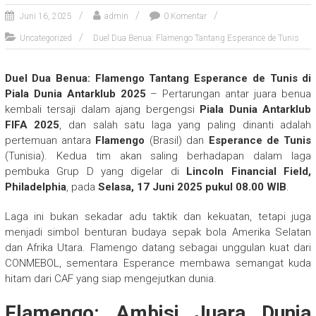
Juni 16, 2025
admin
0 Komentar
Uncategorized
Duel Dua Benua: Flamengo Tantang Esperance de Tunis
Duel Dua Benua: Flamengo Tantang Esperance de Tunis di
Piala Dunia Antarklub 2025
– Pertarungan antar juara benua
kembali tersaji dalam ajang bergengsi
Piala Dunia Antarklub
FIFA 2025
, dan salah satu laga yang paling dinanti adalah
pertemuan antara
Flamengo
(Brasil) dan
Esperance de Tunis
(Tunisia). Kedua tim akan saling berhadapan dalam laga
pembuka Grup D yang digelar di
Lincoln Financial Field,
Philadelphia
, pada
Selasa, 17 Juni 2025 pukul 08.00 WIB
.
Laga ini bukan sekadar adu taktik dan kekuatan, tetapi juga
menjadi simbol benturan budaya sepak bola Amerika Selatan
dan Afrika Utara. Flamengo datang sebagai unggulan kuat dari
CONMEBOL, sementara Esperance membawa semangat kuda
hitam dari CAF yang siap mengejutkan dunia.
Flamengo: Ambisi Juara Dunia