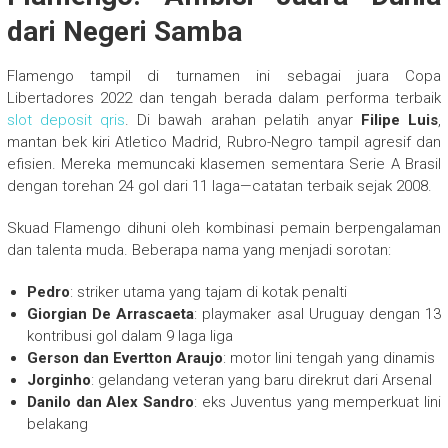
dari Negeri Samba
Flamengo tampil di turnamen ini sebagai juara Copa
Libertadores 2022 dan tengah berada dalam performa terbaik
slot deposit qris
. Di bawah arahan pelatih anyar
Filipe Luis
,
mantan bek kiri Atletico Madrid, Rubro-Negro tampil agresif dan
efisien. Mereka memuncaki klasemen sementara Serie A Brasil
dengan torehan 24 gol dari 11 laga—catatan terbaik sejak 2008.
Skuad Flamengo dihuni oleh kombinasi pemain berpengalaman
dan talenta muda. Beberapa nama yang menjadi sorotan:
Pedro
: striker utama yang tajam di kotak penalti
Giorgian De Arrascaeta
: playmaker asal Uruguay dengan 13
kontribusi gol dalam 9 laga liga
Gerson dan Evertton Araujo
: motor lini tengah yang dinamis
Jorginho
: gelandang veteran yang baru direkrut dari Arsenal
Danilo dan Alex Sandro
: eks Juventus yang memperkuat lini
belakang