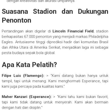
dengan kreativitas dan akurasi umpannya.
Suasana Stadion dan Dukungan
Penonton
Pertandingan akan digelar di
Lincoln Financial Field
, stadion
berkapasitas 67.000 penonton yang menjadi markas Philadelphia
Eagles. Antusiasme tinggi diprediksi hadir dari komunitas Brasil
dan Afrika Utara di Amerika Serikat, menjadikan laga ini sebagai
pesta budaya sepak bola global.
Apa Kata Pelatih?
Filipe Luis (Flamengo):
> “Kami datang bukan hanya untuk
tampil, tapi untuk menang. Kami menghormati Esperance, tapi
kami juga percaya pada kualitas kami.”
Maher Kanzari (Esperance):
> “Kami tahu kami bukan favorit,
tapi kami tidak datang untuk menyerah. Kami akan bermain
dengan hati dan disiplin.”