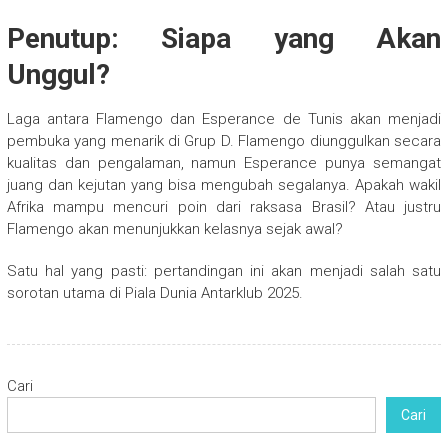
Penutup: Siapa yang Akan
Unggul?
Laga antara Flamengo dan Esperance de Tunis akan menjadi
pembuka yang menarik di Grup D. Flamengo diunggulkan secara
kualitas dan pengalaman, namun Esperance punya semangat
juang dan kejutan yang bisa mengubah segalanya. Apakah wakil
Afrika mampu mencuri poin dari raksasa Brasil? Atau justru
Flamengo akan menunjukkan kelasnya sejak awal?
Satu hal yang pasti: pertandingan ini akan menjadi salah satu
sorotan utama di Piala Dunia Antarklub 2025.
Cari
Cari