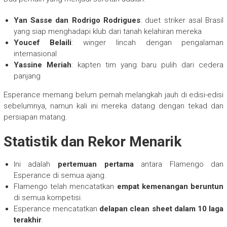
Yan Sasse dan Rodrigo Rodrigues
: duet striker asal Brasil
yang siap menghadapi klub dari tanah kelahiran mereka
Youcef Belaili
: winger lincah dengan pengalaman
internasional
Yassine Meriah
: kapten tim yang baru pulih dari cedera
panjang
Esperance memang belum pernah melangkah jauh di edisi-edisi
sebelumnya, namun kali ini mereka datang dengan tekad dan
persiapan matang.
Statistik dan Rekor Menarik
Ini adalah
pertemuan pertama
antara Flamengo dan
Esperance di semua ajang.
Flamengo telah mencatatkan
empat kemenangan beruntun
di semua kompetisi.
Esperance mencatatkan
delapan clean sheet dalam 10 laga
terakhir
.