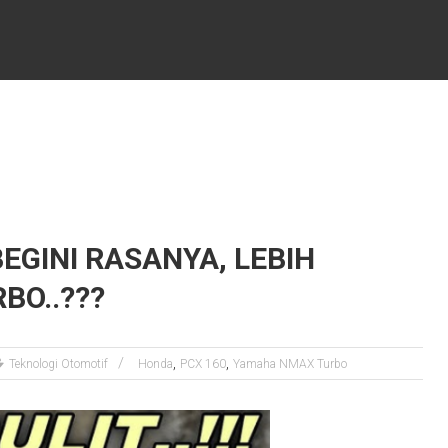
BEGINI RASANYA, LEBIH
BO..???
,
,
Teknologi Otomotif
Honda
PCX 160
Yamaha NMAX Turbo