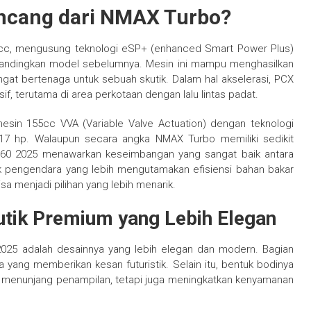
encang dari NMAX Turbo?
0cc, mengusung teknologi eSP+ (enhanced Smart Power Plus)
ibandingkan model sebelumnya. Mesin ini mampu menghasilkan
gat bertenaga untuk sebuah skutik. Dalam hal akselerasi, PCX
, terutama di area perkotaan dengan lalu lintas padat.
mesin 155cc VVA (Variable Valve Actuation) dengan teknologi
17 hp. Walaupun secara angka NMAX Turbo memiliki sedikit
160 2025 menawarkan keseimbangan yang sangat baik antara
uk pengendara yang lebih mengutamakan efisiensi bahan bakar
sa menjadi pilihan yang lebih menarik.
tik Premium yang Lebih Elegan
 2025 adalah desainnya yang lebih elegan dan modern. Bagian
yang memberikan kesan futuristik. Selain itu, bentuk bodinya
ya menunjang penampilan, tetapi juga meningkatkan kenyamanan