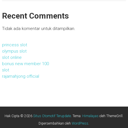
Recent Comments
Tidak ada komentar untuk ditampilkan.
princess slot
olympus slot
slot online
bonus new member 100
slot
rajamahjong official
Hak Cipta © 2026
Situs Otomotif Terupdate
. Tema:
Himalayas
oleh ThemeGrill.
Dipersembahkan oleh
WordPress
.