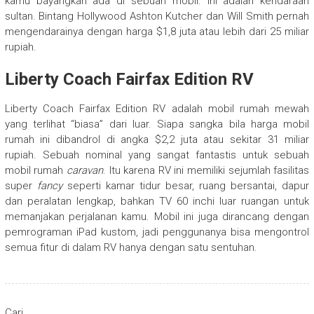
kamu bayangkan ada di sebuah mobil. Ini adalah kendaraan
sultan. Bintang Hollywood Ashton Kutcher dan Will Smith pernah
mengendarainya dengan harga $1,8 juta atau lebih dari 25 miliar
rupiah.
Liberty Coach Fairfax Edition RV
Liberty Coach Fairfax Edition RV adalah mobil rumah mewah
yang terlihat “biasa” dari luar. Siapa sangka bila harga mobil
rumah ini dibandrol di angka $2,2 juta atau sekitar 31 miliar
rupiah. Sebuah nominal yang sangat fantastis untuk sebuah
mobil rumah
caravan
. Itu karena RV ini memiliki sejumlah fasilitas
super
fancy
seperti kamar tidur besar, ruang bersantai, dapur
dan peralatan lengkap, bahkan TV 60 inchi luar ruangan untuk
memanjakan perjalanan kamu. Mobil ini juga dirancang dengan
pemrograman iPad kustom, jadi penggunanya bisa mengontrol
semua fitur di dalam RV hanya dengan satu sentuhan.
Cari