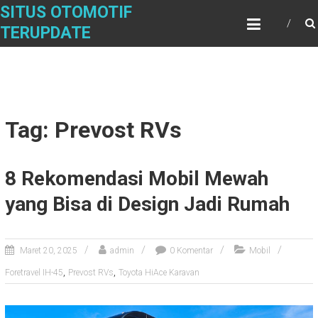
Skip
SITUS OTOMOTIF
to
TERUPDATE
content
Tag: Prevost RVs
8 Rekomendasi Mobil Mewah
yang Bisa di Design Jadi Rumah
Maret 20, 2025
admin
0 Komentar
Mobil
,
,
Foretravel IH-45
Prevost RVs
Toyota HiAce Karavan