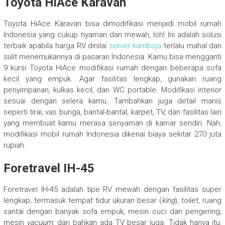
Toyota HiAce Karavan
Toyota HiAce Karavan bisa dimodifikasi menjadi mobil rumah
Indonesia yang cukup nyaman dan mewah, loh! Ini adalah solusi
terbaik apabila harga RV dinilai
server kamboja
terlalu mahal dan
sulit menemukannya di pasaran Indonesia. Kamu bisa mengganti
9 kursi Toyota HiAce modifikasi rumah dengan beberapa sofa
kecil yang empuk. Agar fasilitas lengkap, gunakan ruang
penyimpanan, kulkas kecil, dan WC portable. Modifikasi interior
sesuai dengan selera kamu. Tambahkan juga detail manis
seperti tirai, vas bunga, bantal-bantal, karpet, TV, dan fasilitas lain
yang membuat kamu merasa senyaman di kamar sendiri. Nah,
modifikasi mobil rumah Indonesia dikenai biaya sekitar 270 juta
rupiah.
Foretravel IH-45
Foretravel IH-45 adalah tipe RV mewah dengan fasilitas super
lengkap, termasuk tempat tidur ukuran besar (
king
), toilet, ruang
santai dengan banyak sofa empuk, mesin cuci dan pengering,
mesin
vacuum
, dan bahkan ada TV besar juga. Tidak hanya itu,